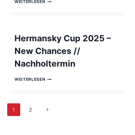
OESTRICH-
WEITERLESEN
WINKEL
OPEN
2025
–
DEUTSCHES
Hermansky Cup 2025 –
RANGLISTEN
TURNIER
New Chances //
Nachholtermin
HERMANSKY
WEITERLESEN
CUP
2025
–
NEW
Seitennavigation
Nächste
1
2
CHANCES
//
Seite
NACHHOLTERMIN