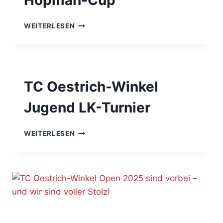
Hopman-Cup
HOPMAN-
WEITERLESEN
CUP
TC Oestrich-Winkel
Jugend LK-Turnier
TC
WEITERLESEN
OESTRICH-
WINKEL
JUGEND
LK-
TURNIER