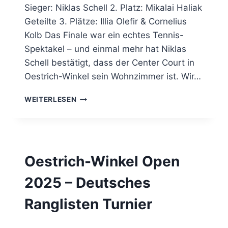
Sieger: Niklas Schell 2. Platz: Mikalai Haliak
Geteilte 3. Plätze: Illia Olefir & Cornelius
Kolb Das Finale war ein echtes Tennis-
Spektakel – und einmal mehr hat Niklas
Schell bestätigt, dass der Center Court in
Oestrich-Winkel sein Wohnzimmer ist. Wir…
TC
WEITERLESEN
OESTRICH-
WINKEL
OPEN
2025
SIND
Oestrich-Winkel Open
VORBEI
–
2025 – Deutsches
UND
WIR
Ranglisten Turnier
SIND
VOLLER
STOLZ!