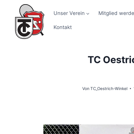
Zum
Inhalt
Unser Verein
Mitglied werd
springen
Kontakt
TC Oestri
Von
TC_Oestrich-Winkel