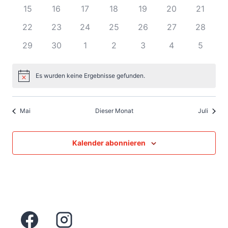
Veranstaltungen
Naviga
Veranstaltungen
Veranstaltungen
Veranstaltungen
Veranstaltungen
Veranstaltungen
Veranstaltunge
Veranst
0
0
0
0
0
0
0
15
16
17
18
19
20
21
Veranstaltungen
Veranstaltungen
Veranstaltungen
Veranstaltungen
Veranstaltungen
Veranstaltunge
Veranst
0
0
0
0
0
0
0
22
23
24
25
26
27
28
Veranstaltungen
Veranstaltungen
Veranstaltungen
Veranstaltungen
Veranstaltungen
Veranstaltunge
Veransta
0
0
0
0
0
0
0
29
30
1
2
3
4
5
Veranstaltungen
Veranstaltungen
Veranstaltungen
Veranstaltungen
Veranstaltungen
Veranstaltunge
Veranst
Es wurden keine Ergebnisse gefunden.
Hinweis
Mai
Dieser Monat
Juli
Kalender abonnieren