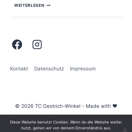
MEDENSPIEL
WEITERLESEN
JUNIORINNEN
U15
VS.
MSG
LIMBURG
Kontakt
Datenschutz
Impressum
© 2026 TC Oestrich-Winkel - Made with ♥
Diese Website benutzt Cookies. Wenn du die Website weiter
nutzt, gehen wir von deinem Einverständnis aus.