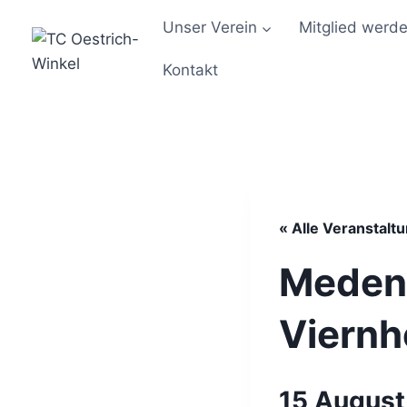
Zum
Unser Verein
Mitglied werd
Inhalt
springen
Kontakt
« Alle Veranstalt
Medens
Viernh
15 August