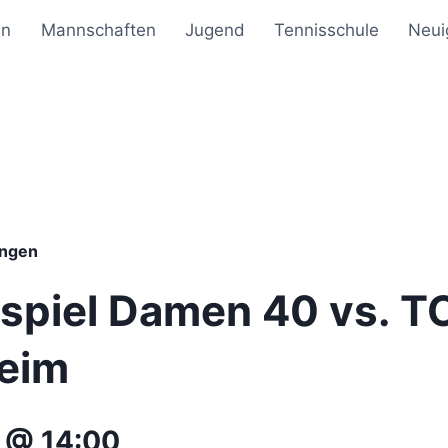
en
Mannschaften
Jugend
Tennisschule
Neui
ungen
piel Damen 40 vs. T
eim
 @ 14:00