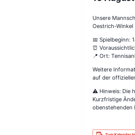
Unsere Mannscha
Oestrich-Winkel
📅 Spielbeginn: 
⏰ Voraussichtlic
📍 Ort: Tennisan
Weitere Informat
auf der offiziel
⚠️ Hinweis: Die 
Kurzfristige Änd
obenstehenden Li
Zum Kalender h