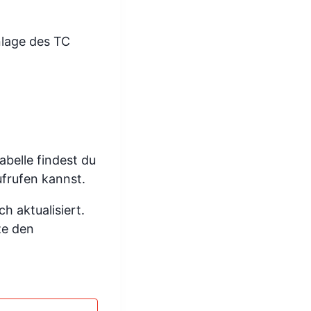
nlage des TC
belle findest du
ufrufen kannst.
h aktualisiert.
ze den