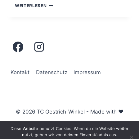
MEDENSPIEL
WEITERLESEN
GEMISCHT
U15
VS.
TVH
RÜSSELSHEIM
Kontakt
Datenschutz
Impressum
© 2026 TC Oestrich-Winkel - Made with ♥
Diese Website benutzt Cookies. Wenn du die Website weiter
nutzt, gehen wir von deinem Einverständnis aus.