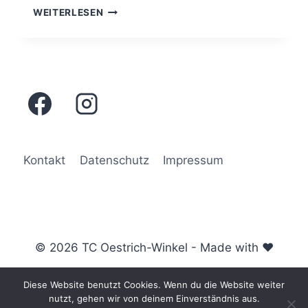
MEDENSPIEL
WEITERLESEN
HERREN
55
VS.
TC
MASSENHEIM
Kontakt
Datenschutz
Impressum
© 2026 TC Oestrich-Winkel - Made with ♥
Diese Website benutzt Cookies. Wenn du die Website weiter
nutzt, gehen wir von deinem Einverständnis aus.