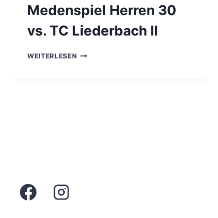
Medenspiel Herren 30
vs. TC Liederbach II
MEDENSPIEL
WEITERLESEN
HERREN
30
VS.
TC
LIEDERBACH
II