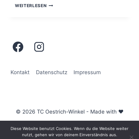
MEDENSPIEL
WEITERLESEN
JUNIORINNEN
U15
VS.
FISCHBACHER
TC
Kontakt
Datenschutz
Impressum
© 2026 TC Oestrich-Winkel - Made with ♥
Diese Website benutzt Cookies. Wenn du die Website weiter
nutzt, gehen wir von deinem Einverständnis aus.