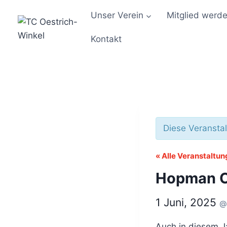
Zum
Unser Verein
Mitglied werd
Inhalt
springen
Kontakt
Diese Veranstal
« Alle Veranstaltu
Hopman 
1 Juni, 2025
Auch in diesem J