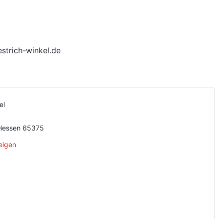
trich-winkel.de
el
Hessen
65375
eigen