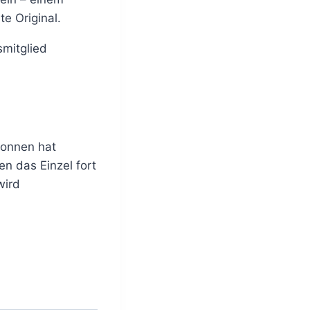
e Original.
mitglied
wonnen hat
n das Einzel fort
wird