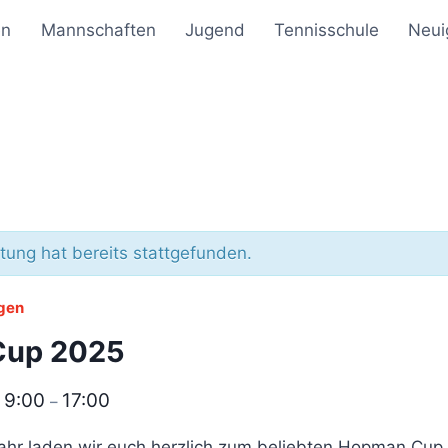
en
Mannschaften
Jugend
Tennisschule
Neui
tung hat bereits stattgefunden.
ngen
Cup 2025
9:00
17:00
@
–
ahr laden wir euch herzlich zum beliebten Hopman Cup 