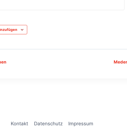
inzufügen
men
Meden
ng-
Kontakt
Datenschutz
Impressum